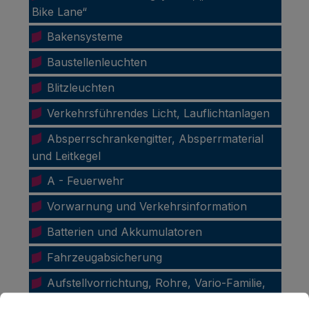
Bike Lane“
Bakensysteme
Baustellenleuchten
Blitzleuchten
Verkehrsführendes Licht, Lauflichtanlagen
Absperrschrankengitter, Absperrmaterial
und Leitkegel
A - Feuerwehr
Vorwarnung und Verkehrsinformation
Batterien und Akkumulatoren
Fahrzeugabsicherung
Aufstellvorrichtung, Rohre, Vario-Familie,
Cookie-Voreinstellungen
Diese Website verwendet Cookies, um eine bestmögliche E
etc