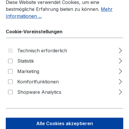
Diese Website verwendet Cookies, um eine
Leitschwelle, Leitboys, Sichtzeichen, Boden
bestmögliche Erfahrung bieten zu können.
Mehr
und Temposchwellen
Informationen ...
Lagerung und Transport für Baken-
Fußplatten
Cookie-Voreinstellungen
Klapp-Baken
Technisch erforderlich
Statistik
Seite
Seite
Seite
Seite
Seite
1
2
3
4
5
Marketing
Komfortfunktionen
Shopware Analytics
Alle Cookies akzeptieren