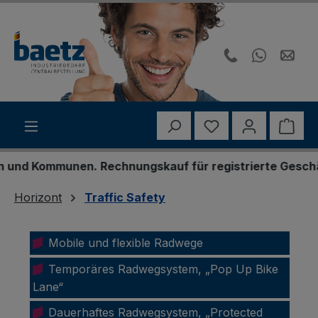
Zum Hauptinhalt springen
Du hast 0 Produk
Ware
munen. Rechnungskauf für registrierte Geschäftskunden
Horizont
Traffic Safety
Mobile und flexible Radwege
Temporäres Radwegsystem, „Pop Up Bike
Lane“
Dauerhaftes Radwegsystem, „Protected