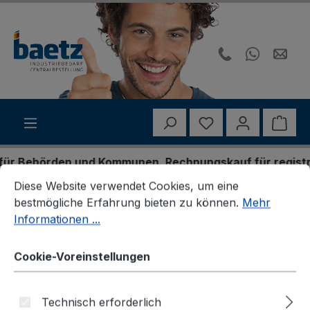
Zum Hauptinhalt springen
Du hast 0 Produk
Ware
r Behörden und Kommunen. Rechnungskauf für registrier
Cookie-Voreinstellungen
Diese Website verwendet Cookies, um eine bestmögliche E
Diese Website verwendet Cookies, um eine
Horizont
Traffic Safety
bestmögliche Erfahrung bieten zu können.
Mehr
Verkehrsführendes Licht, Lauflichtanlagen
Informationen ...
Cookie-Voreinstellungen
Technisch erforderlich