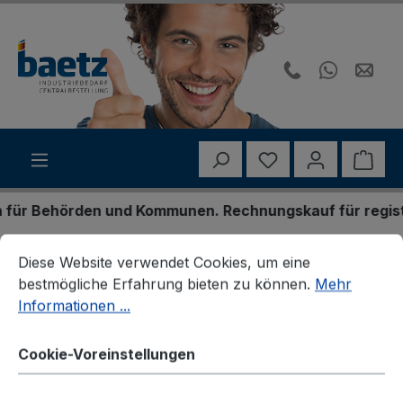
Zum Hauptinhalt springen
Du hast 0 Produk
Ware
ür Behörden und Kommunen. Rechnungskauf für registrie
Cookie-Voreinstellungen
Diese Website verwendet Cookies, um eine bestmögliche E
Footer
Kundenservice
Vertrag widerrufen
Diese Website verwendet Cookies, um eine
bestmögliche Erfahrung bieten zu können.
Mehr
Vertrag widerrufen
Informationen ...
Cookie-Voreinstellungen
Widerruf