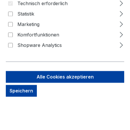
Technisch erforderlich
Vorname
Statistik
Marketing
Komfortfunktionen
Nachname
Shopware Analytics
E-Mail-Adresse
*
Alle Cookies akzeptieren
Vertragsnummer (Bestellnummer,
Speichern
Abonnementnummer, ...)
*
Kommentar