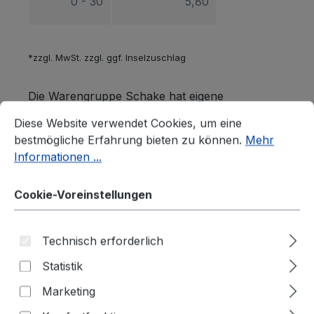
0 - 30
5,80
*zzgl. MwSt. zzgl. ggf. Inselzuschlag
Die Warengruppe Schake hat eigene
Cookie-Voreinstellungen
Diese Website verwendet Cookies, um eine bestmögliche E
Versandkosten, die im Warenkorb angezeigt
Diese Website verwendet Cookies, um eine
werden.
bestmögliche Erfahrung bieten zu können.
Mehr
Informationen ...
Speditionskosten
Cookie-Voreinstellungen
Technisch erforderlich
Statistik
Marketing
Deutschland