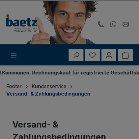
Zum Hauptinhalt springen
Du hast 0 Produk
Ware
 Rechnungskauf für registrierte Geschäftskunden. Pers
Footer
Kundenservice
Versand- & Zahlungsbedingungen
Versand- &
Zahlungsbedingungen