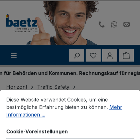
Zum Hauptinhalt springen
Du hast 0 Produk
Ware
ür Behörden und Kommunen. Rechnungskauf für registrie
Horizont
Traffic Safety
Cookie-Voreinstellungen
Diese Website verwendet Cookies, um eine bestmögliche E
Vorwarnung und Verkehrsinformation
Vorwarner
Diese Website verwendet Cookies, um eine
bestmögliche Erfahrung bieten zu können.
Mehr
Informationen ...
Cookie-Voreinstellungen