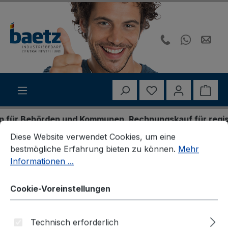
Zum Hauptinhalt springen
Du hast 0 Produk
Ware
ür Behörden und Kommunen. Rechnungskauf für registrie
Cookie-Voreinstellungen
Diese Website verwendet Cookies, um eine bestmögliche E
Diese Website verwendet Cookies, um eine
Horizont
Traffic Safety
Blitzleuchten
bestmögliche Erfahrung bieten zu können.
Mehr
FlashMax
Informationen ...
Cookie-Voreinstellungen
Technisch erforderlich