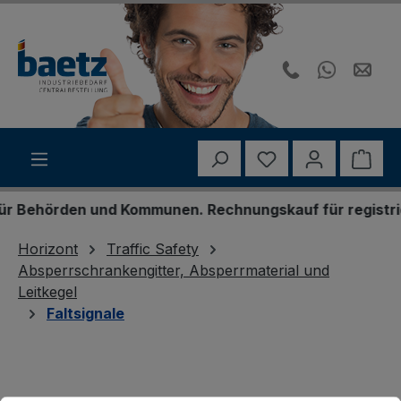
Zum Hauptinhalt springen
Du hast 0 Produk
Ware
ehörden und Kommunen. Rechnungskauf für registrierte 
Horizont
Traffic Safety
Absperrschrankengitter, Absperrmaterial und
Leitkegel
Faltsignale