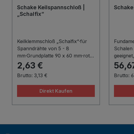
Zahnstangenspannhebel ist eine
Schake Keilspannschloß |
Schake
effiziente Lösung für stabile
„Schalfix“
Verbindungen, einfache
Handhabung und kontrollierte
Spannvorgänge.Material:S235
JRAusführung:rot lackiert
Keilklemmschloß „Schalfix“·für
Fundame
Spanndrähte von 5 - 8
Schalen
mm·Grundplatte 90 x 60 mm·rot
geeignet
lackiertMaterial:S235
robusten
2,63 €
56,6
JRAusführung:rot lackiert
hohe Be
Brutto: 3,13 €
Brutto: 
aufnehm
900 mm·B
Direkt Kaufen
mm·Justi
unverlie
möglich·
Verwend
Fundamen
sicheren