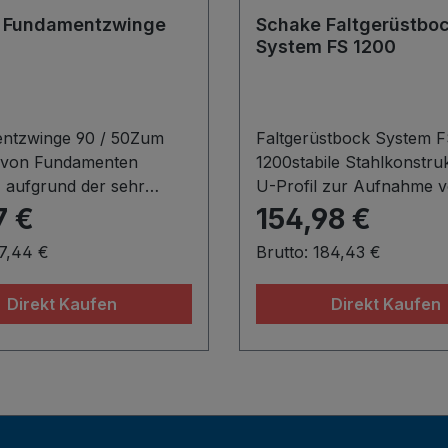
Abschalstütze ist eine wi
 Fundamentzwinge
Schake Faltgerüstbo
Lösung für Stabilität, Sic
System FS 1200
und maßgenaue
Bauausführung.Material
JRAusführung:lackiert
ntzwinge 90 / 50Zum
Faltgerüstbock System 
 von Fundamenten
1200stabile Stahlkonstruk
, aufgrund der sehr
U-Profil zur Aufnahme 
Konstruktion lassen sich
Systembohlen und
7 €
154,98 €
lastungen
handelsüblichen Gerüstdi
67,44 €
Brutto: 184,43 €
en·Schalungslänge bis
ink. seitlich angeschweiß
reite der Schenkel: 500
Rohraufnahmen für
Direkt Kaufen
Direkt Kaufen
erung mittels
Geländerpfosten der Art 
rbaren Keilen
11277VG Standfüße aus
Ausführung: lackiertDer
Rundrohr mit 2 Grundpla
ungszweck einer
standfesten Positionieru
tzwinge liegt in der
jedem Untergrund.Füße 
 und stabilen Befestigung
für platzsparende Lager