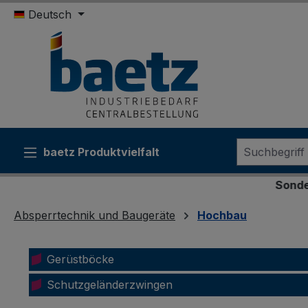
Deutsch
m Hauptinhalt springen
Zur Suche springen
Zur Hauptnavigation springen
baetz Produktvielfalt
Sonderkonditionen fü
Absperrtechnik und Baugeräte
Hochbau
Gerüstböcke
Schutzgeländerzwingen