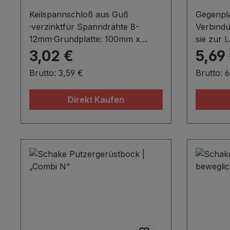
Keilspannschloß aus Guß
Gegenpla
·verzinktfür Spanndrähte 8-
Verbindu
12mm·Grundplatte: 100mm x
sie zur 
40mmMaterial:S235
Ankersta
3,02 €
5,69
JROberfläche:Feuerverzinkung
Stahlgur
Brutto: 3,59 €
Brutto: 
nach DIN ISO 1461
120 x 10
Ankersta
Direkt Kaufen
JROberf
nach DI