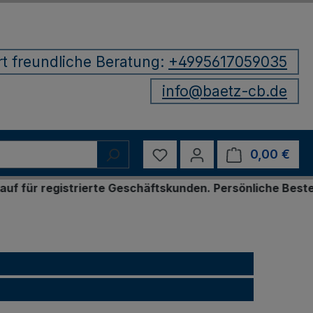
rt freundliche Beratung:
+4995617059035
info@baetz-cb.de
Du hast 0 Produkte auf d
0,00 €
Ware
te Geschäftskunden. Persönliche Bestellung per E-Mail