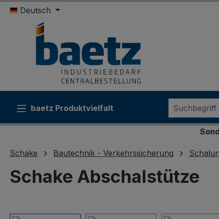
Deutsch
m Hauptinhalt springen
Zur Suche springen
Zur Hauptnavigation springen
baetz Produktvielfalt
Sonderkonditi
Schake
Bautechnik - Verkehrssicherung
Schalu
Schake Abschalstütze