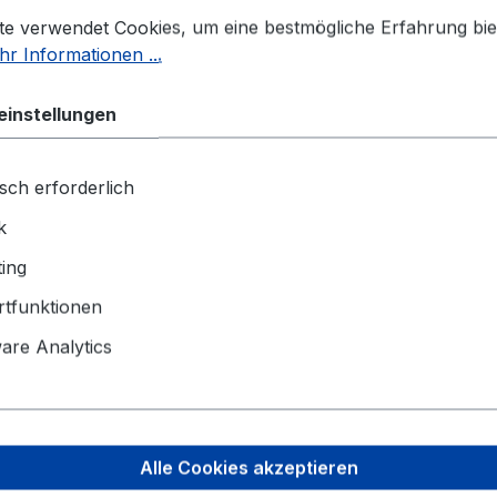
stellungen
 verwendet Cookies, um eine bestmögliche Erfahrung biet
Breite:
500
te verwendet Cookies, um eine bestmögliche Erfahrung bie
EAN:
42503
r Informationen ...
Der Mindest
einstellungen
Angaben zu
Schake Gmb
sch erforderlich
Eckeseyer S
k
58089 Hag
ing
info@schak
tfunktionen
Sicherheitsh
re Analytics
Produktdate
Alle Cookies akzeptieren