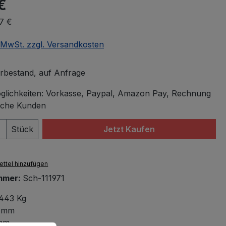
€
57 €
. MwSt. zzgl. Versandkosten
rbestand, auf Anfrage
lichkeiten: Vorkasse, Paypal, Amazon Pay, Rechnung
iche Kunden
 Anzahl: Gib den gewünschten Wert ein 
Stück
Jetzt Kaufen
ttel hinzufügen
mmer:
Sch-111971
443 Kg
 mm
mm