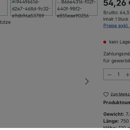
54,26 
Brutto: 64,
Inhalt:
1 Stück
Preise exkl
kein Lage
Zahlungsmög
für gewerbl
Produkt
Zum Merkze
Produktnu
Gewicht:
7.
Länge:
750
Höhe:
120 