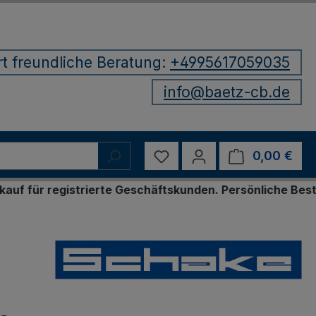
rt freundliche Beratung:
+4995617059035
info@baetz-cb.de
Du hast 0 Produkte auf d
0,00 €
Ware
istrierte Geschäftskunden. Persönliche Bestellung per