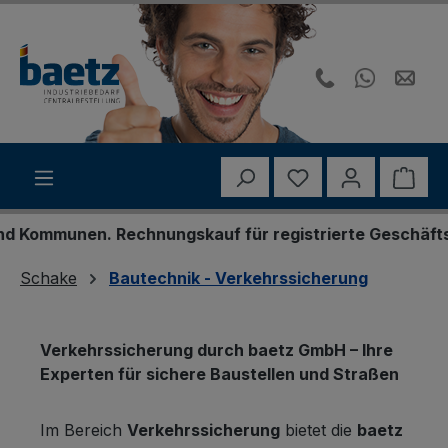
Zum Hauptinhalt springen
Du hast 0 Produk
Ware
nen. Rechnungskauf für registrierte Geschäftskunden. 
Schake
Bautechnik - Verkehrssicherung
Verkehrssicherung durch baetz GmbH – Ihre
Experten für sichere Baustellen und Straßen
Im Bereich
Verkehrssicherung
bietet die
baetz