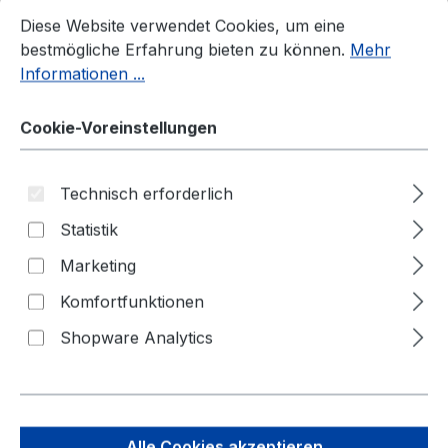
Cookie-Voreinstellungen
Diese Website verwendet Cookies, um eine bestmögliche E
beraten Sie gerne persönlich!
Diese Website verwendet Cookies, um eine
bestmögliche Erfahrung bieten zu können.
Mehr
Informationen ...
Schalung
Cookie-Voreinstellungen
Mobilzaun
Bau- Schutzgerüste
Technisch erforderlich
Verkehrswegebau
Statistik
Verkehrssicherung
Marketing
Lager- Transport
Komfortfunktionen
Baustelleneinrichtung
Shopware Analytics
Barrierefreie Baustelle
Alle Cookies akzeptieren