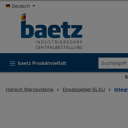
Deutsch
m Hauptinhalt springen
Zur Suche springen
Zur Hauptnavigation springen
baetz Produktvielfalt
Sonderk
Hänsch Warnsysteme
Einsatzgebiet BLAU
Integ