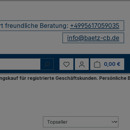
rt freundliche Beratung:
+4995617059035
info@baetz-cb.de
Du hast 0 Produkte auf d
0,00 €
Ware
ür registrierte Geschäftskunden. Persönliche Bestellu