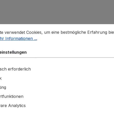
stellungen
 verwendet Cookies, um eine bestmögliche Erfahrung biet
te verwendet Cookies, um eine bestmögliche Erfahrung bie
r Informationen ...
einstellungen
sch erforderlich
k
ing
tfunktionen
re Analytics