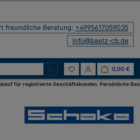
rt freundliche Beratung:
+4995617059035
info@baetz-cb.de
Du hast 0 Produkte auf d
0,00 €
Ware
istrierte Geschäftskunden. Persönliche Bestellung per