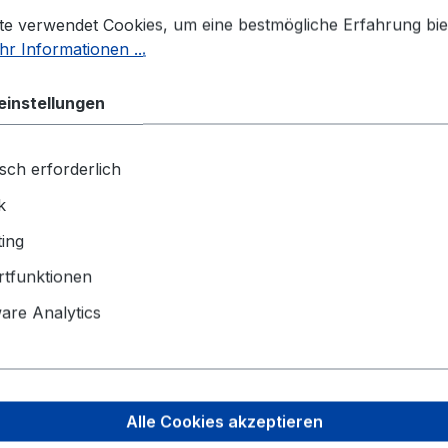
stellungen
 verwendet Cookies, um eine bestmögliche Erfahrung biet
Breite:
50 
te verwendet Cookies, um eine bestmögliche Erfahrung bie
EAN:
42503
r Informationen ...
Der Mindest
einstellungen
Angaben zu
Schake Gmb
sch erforderlich
Eckeseyer S
k
58089 Hag
ing
info@schak
tfunktionen
Sicherheitsh
re Analytics
Produktdate
Alle Cookies akzeptieren