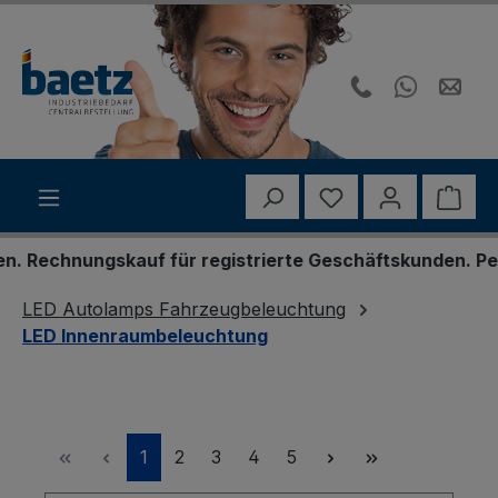
Zum Hauptinhalt springen
Du hast 0 Produk
Ware
ngskauf für registrierte Geschäftskunden. Persönliche
LED Autolamps Fahrzeugbeleuchtung
LED Innenraumbeleuchtung
Seite
Seite
Seite
Seite
Seite
1
2
3
4
5