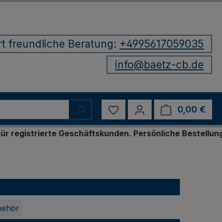
rt freundliche Beratung:
+4995617059035
info@baetz-cb.de
Du hast 0 Produkte auf d
0,00 €
Ware
tskunden. Persönliche Bestellung per E-Mail oder Tele
behör