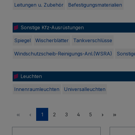
Leitungen u. Zubehör
Befestigungsmaterialien
Sonstige Kfz-Ausrüstungen
Spiegel
Wischerblätter
Tankverschlüsse
Windschutzscheib-Reinigungs-Anl.(WSRA)
Sonstige
Leuchten
Innenraumleuchten
Universalleuchten
Seite
Seite
Seite
Seite
Seite
1
2
3
4
5