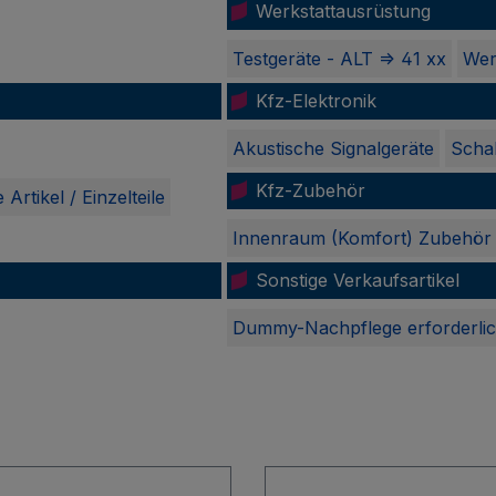
Werkstattausrüstung
Testgeräte - ALT => 41 xx
Wer
Kfz-Elektronik
Akustische Signalgeräte
Schal
Kfz-Zubehör
 Artikel / Einzelteile
Innenraum (Komfort) Zubehör
Sonstige Verkaufsartikel
Dummy-Nachpflege erforderli