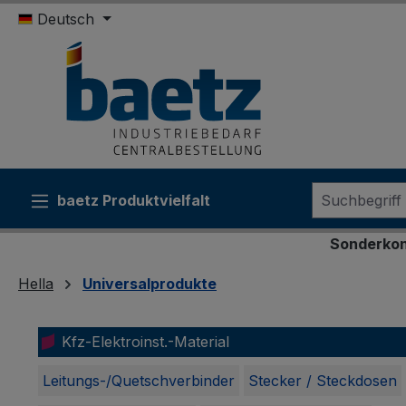
Deutsch
m Hauptinhalt springen
Zur Suche springen
Zur Hauptnavigation springen
baetz Produktvielfalt
Sonderkonditionen für Behörden
Hella
Universalprodukte
Kfz-Elektroinst.-Material
Leitungs-/Quetschverbinder
Stecker / Steckdosen