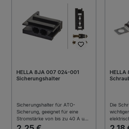
HELLA 8JA 007 024-001
HELLA 
Sicherungshalter
Schrau
Sicherungshalter für ATO-
Die Schr
Sicherung, geeignet für eine
wichtiger
Stromstärke von bis zu 40 A und
elektrisc
eine Spannung von bis zu 32 V.
dient zu
2,25 €
2,18 