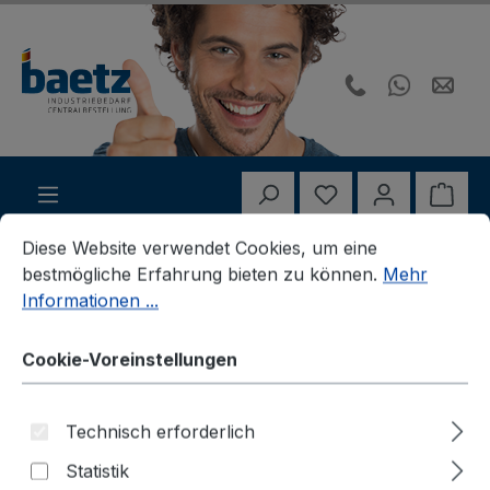
Zum Hauptinhalt springen
Du hast 0 Produk
Ware
Cookie-Voreinstellungen
Diese Website verwendet Cookies, um eine bestmögliche E
Diese Website verwendet Cookies, um eine
ür Behörden und Kommunen. Rechnungskauf für registrie
bestmögliche Erfahrung bieten zu können.
Mehr
Informationen ...
Hella
Beleuchtung
Sonstige Kfz-Ausrüstungen
Cookie-Voreinstellungen
Scheinw.-Reinig.-Anlagen (SRA)
Technisch erforderlich
Statistik