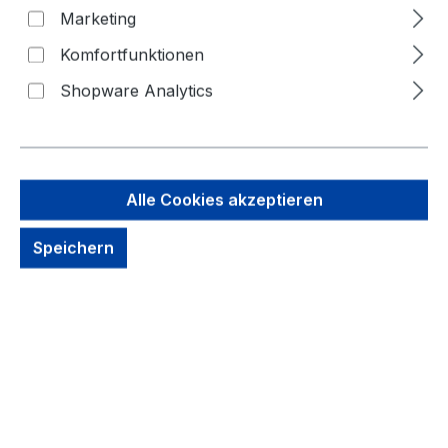
Keine Produkte
Marketing
gefunden.
Komfortfunktionen
Shopware Analytics
Alle Cookies akzeptieren
Service-Hotline
Speichern
Telefonische Unterstützung und Beratung unter:
+49 (0)9561/7059035
Montag - Donnerstag
08:00 - 18:00 Uhr
Freitag
08:00 - 17:00 Uhr
Samstag