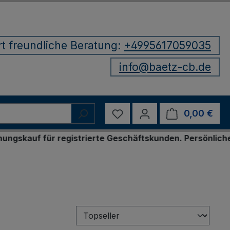
rt freundliche Beratung:
+4995617059035
info@baetz-cb.de
Du hast 0 Produkte auf d
0,00 €
Ware
 für registrierte Geschäftskunden. Persönliche Bestel