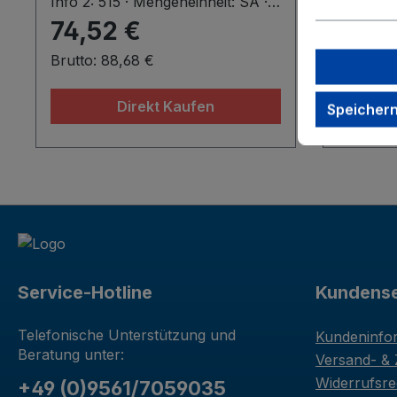
Info 2: 515 · Mengeneinheit: SA ·
Info 2: 5
Montage/Demontage durch
Montage
74,52 €
82,9
Fachpersonal erforderlich!:
Fachpers
Brutto: 88,68 €
Brutto: 
Direkt Kaufen
Speicher
Service-Hotline
Kundense
Telefonische Unterstützung und
Kundeninfo
Beratung unter:
Versand- &
Widerrufsre
+49 (0)9561/7059035