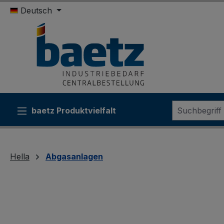
Deutsch
m Hauptinhalt springen
Zur Suche springen
Zur Hauptnavigation springen
baetz Produktvielfalt
Sonde
Hella
Abgasanlagen