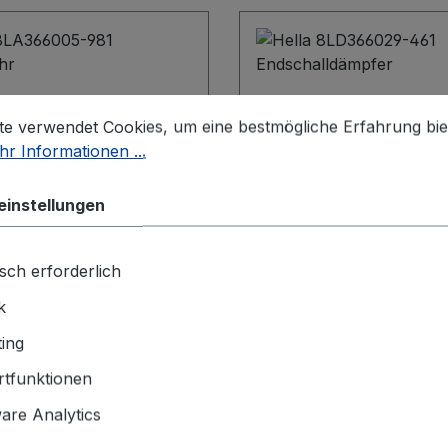
stellungen
 verwendet Cookies, um eine bestmögliche Erfahrung biet
te verwendet Cookies, um eine bestmögliche Erfahrung bie
r Informationen ...
einstellungen
sch erforderlich
8LA366005-981
Hella 8LD366029-461
k
ohr
Endschalldämpfer
ing
tfunktionen
ition: V · mehrteilig: 1T ·
Einbauposition: H · mehrtei
re Analytics
gsartikel/Ergänzende
Ergänzungsartikel/Ergä