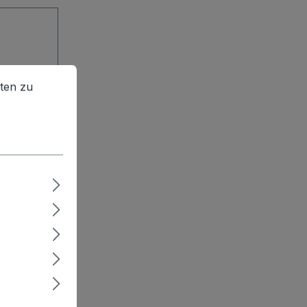
en zu können.
Mehr Informationen ...
ten zu
lig: 1T ·
nzende