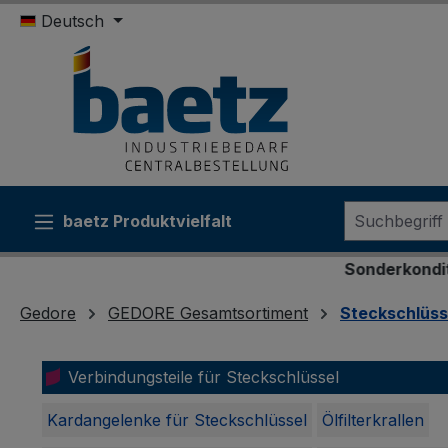
Deutsch
m Hauptinhalt springen
Zur Suche springen
Zur Hauptnavigation springen
baetz Produktvielfalt
Sonderkonditionen für Behörd
Gedore
GEDORE Gesamtsortiment
Steckschlüs
Verbindungsteile für Steckschlüssel
Kardangelenke für Steckschlüssel
Ölfilterkrallen