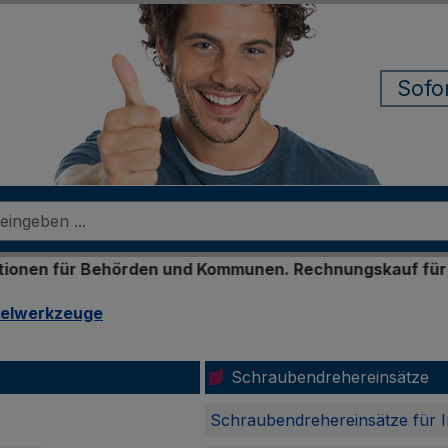
Sofo
en und Kommunen. Rechnungskauf für registrierte Gesch
selwerkzeuge
Schraubendrehereinsätze
Schraubendrehereinsätze für I