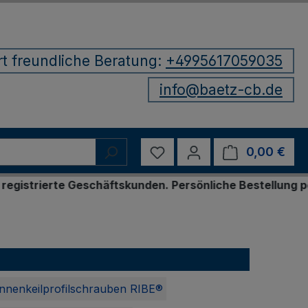
rt freundliche Beratung:
+4995617059035
info@baetz-cb.de
Du hast 0 Produkte auf d
0,00 €
Ware
äftskunden. Persönliche Bestellung per E-Mail oder Te
nnenkeilprofilschrauben RIBE®