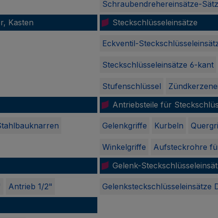
Schraubendrehereinsätze-Sät
r, Kasten
Steckschlüsseleinsätze
Eckventil-Steckschlüsseleinsät
Steckschlüsseleinsätze 6-kant
Stufenschlüssel
Zündkerzene
Antriebsteile für Steckschlü
Stahlbauknarren
Gelenkgriffe
Kurbeln
Quergri
Winkelgriffe
Aufsteckrohre fü
Gelenk-Steckschlüsseleinsä
"
Antrieb 1/2"
Gelenksteckschlüsseleinsätze 