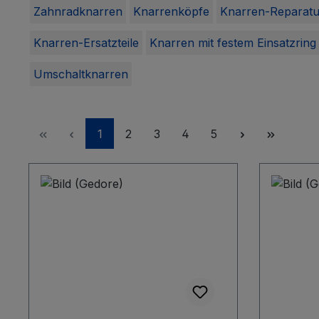
Zahnradknarren
Knarrenköpfe
Knarren-Reparatu
Knarren-Ersatzteile
Knarren mit festem Einsatzring
Umschaltknarren
Seite
Seite
Seite
Seite
Seite
1
2
3
4
5