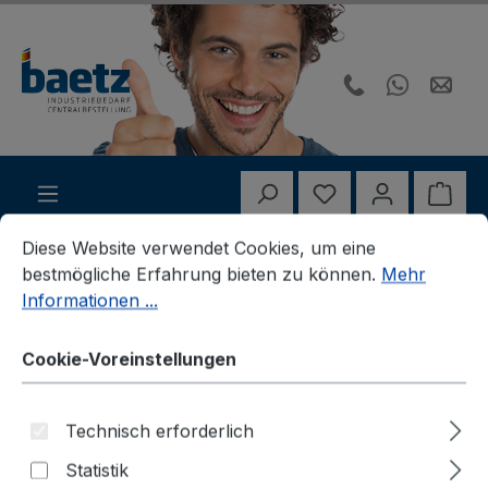
Zum Hauptinhalt springen
Du hast 0 Produk
Ware
Cookie-Voreinstellungen
Diese Website verwendet Cookies, um eine bestmögliche E
Diese Website verwendet Cookies, um eine
für Behörden und Kommunen. Rechnungskauf für registri
bestmögliche Erfahrung bieten zu können.
Mehr
Informationen ...
Gedore
GEDORE Gesamtsortiment
Kraftschrauberwerkzeuge
Verbindungsteile für Kraftschraubereinsätze
Cookie-Voreinstellungen
Sicherungsstifte
Technisch erforderlich
Statistik