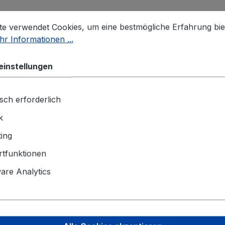
stellungen
 verwendet Cookies, um eine bestmögliche Erfahrung biet
te verwendet Cookies, um eine bestmögliche Erfahrung bie
r Informationen ...
einstellungen
sch erforderlich
k
ing
tfunktionen
re Analytics