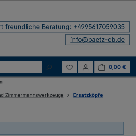
rt freundliche Beratung:
+4995617059035
info@baetz-cb.de
Du hast 0 Produkte auf d
0,00 €
Ware
 und Zimmermannswerkzeuge
Ersatzköpfe