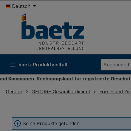
Deutsch
m Hauptinhalt springen
Zur Suche springen
Zur Hauptnavigation springen
baetz Produktvielfalt
munen. Rechnungskauf für registrierte Geschäftskunden
Gedore
GEDORE Gesamtsortiment
Forst- und Z
Keine Produkte gefunden.