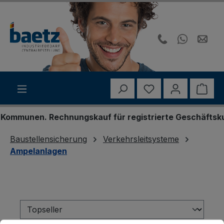
Zum Hauptinhalt springen
Du hast 0 Produk
Ware
munen. Rechnungskauf für registrierte Geschäftskunden
Baustellensicherung
Verkehrsleitsysteme
Ampelanlagen
Cookie-Voreinstellungen