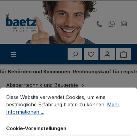
Zum Hauptinhalt springen
Du hast 0 Produk
Ware
 Behörden und Kommunen. Rechnungskauf für registriert
Absperrtechnik und Baugeräte
Cookie-Voreinstellungen
Diese Website verwendet Cookies, um eine bestmögliche E
Absperrpfosten und Zubehör
Inselpfosten
Diese Website verwendet Cookies, um eine
bestmögliche Erfahrung bieten zu können.
Mehr
Informationen ...
Cookie-Voreinstellungen