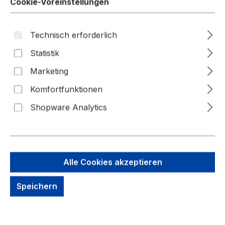
Cookie-Voreinstellungen
Technisch erforderlich
Statistik
Bildergalerie überspringen
Marketing
Komfortfunktionen
Shopware Analytics
Alle Cookies akzeptieren
Speichern
16,65 €
Brutto: 19,81 €
Inhalt:
10 Stück
(1,67 € / 1 Stück)