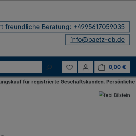
rt freundliche Beratung:
+4995617059035
info@baetz-cb.de
Du hast 0 Produkte auf d
0,00 €
Ware
ür registrierte Geschäftskunden. Persönliche Bestellu