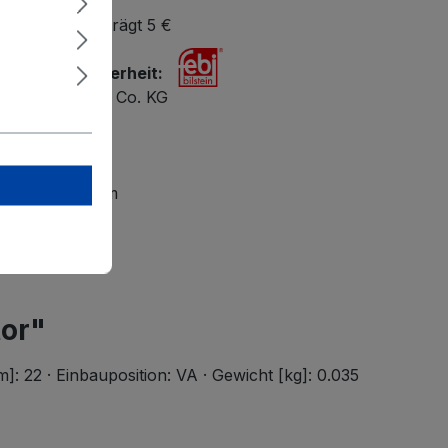
bestellwert beträgt 5 €
r Produktsicherheit:
ilstein GmbH + Co. KG
 47
petal
lsteingroup.com
tor"
: 22 · Einbauposition: VA · Gewicht [kg]: 0.035