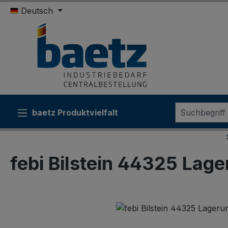
Deutsch
m Hauptinhalt springen
Zur Suche springen
Zur Hauptnavigation springen
baetz Produktvielfalt
Sonderk
febi Bilstein 44325 Lage
Bildergalerie überspringen