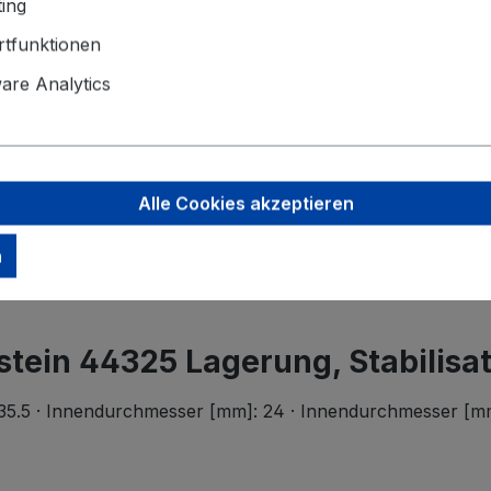
ing
Der Mindest
tfunktionen
Angaben zu
re Analytics
Ferdinand B
Wilhelmstr.
58256 Enne
Alle Cookies akzeptieren
support@bi
n
stein 44325 Lagerung, Stabilisa
 35.5 · Innendurchmesser [mm]: 24 · Innendurchmesser [mm]