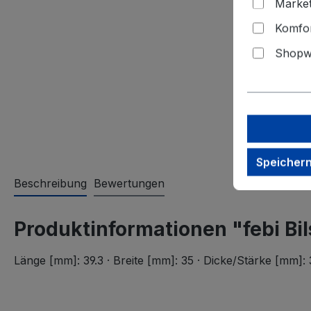
Market
Komfor
Shopwa
Speicher
Beschreibung
Bewertungen
Produktinformationen "febi Bil
Länge [mm]: 39.3 · Breite [mm]: 35 · Dicke/Stärke [mm]: