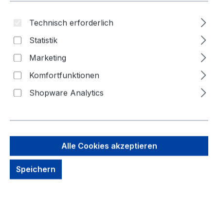
Technisch erforderlich
Statistik
Marketing
Komfortfunktionen
Shopware Analytics
44,58 €
Brutto: 53,05 €
Inhalt:
1 Stück
Alle Cookies akzeptieren
Preise exkl. MwSt. zzgl. Versandkosten
Speichern
kein Lagerbestand, auf Anfrage
Zahlungsmöglichkeiten: Vorkasse, Paypal, Amazon
Pay, Rechnung für gewerbliche Kunden