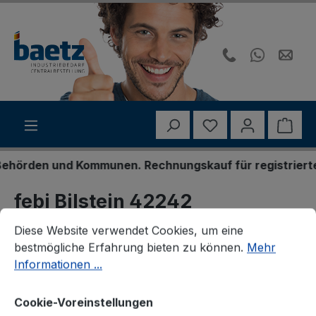
Zum Hauptinhalt springen
Du hast 0 Produk
Ware
örden und Kommunen. Rechnungskauf für registrierte Ge
febi Bilstein 42242
Cookie-Voreinstellungen
Diese Website verwendet Cookies, um eine bestmögliche E
Spurstangenkopf
Diese Website verwendet Cookies, um eine
bestmögliche Erfahrung bieten zu können.
Mehr
Informationen ...
Cookie-Voreinstellungen
Bildergalerie überspringen