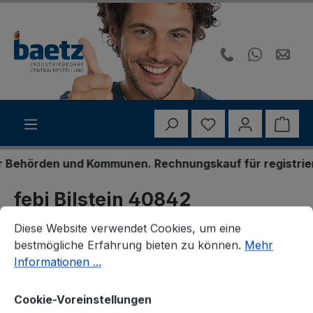
Zum Hauptinhalt springen
Du hast 0 Produk
Ware
ehörden und Kommunen. Rechnungskauf für registrierte 
febi Bilstein 40842
Cookie-Voreinstellungen
Diese Website verwendet Cookies, um eine bestmögliche E
Federbeinstützlager
Diese Website verwendet Cookies, um eine
bestmögliche Erfahrung bieten zu können.
Mehr
Informationen ...
Cookie-Voreinstellungen
Bildergalerie überspringen