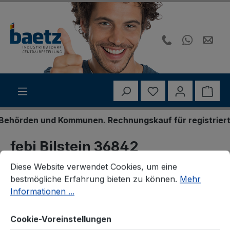
Zum Hauptinhalt springen
Du hast 0 Produk
Ware
hörden und Kommunen. Rechnungskauf für registrierte G
febi Bilstein 36842
Cookie-Voreinstellungen
Diese Website verwendet Cookies, um eine bestmögliche E
Kühlerschlauch
Diese Website verwendet Cookies, um eine
bestmögliche Erfahrung bieten zu können.
Mehr
Informationen ...
Cookie-Voreinstellungen
Bildergalerie überspringen