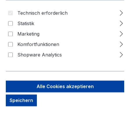
Technisch erforderlich
Statistik
Marketing
Komfortfunktionen
Shopware Analytics
34,72 €
Brutto: 41,32 €
Inhalt:
1 Stück
Alle Cookies akzeptieren
Preise exkl. MwSt. zzgl. Versandkosten
Speichern
kein Lagerbestand, auf Anfrage
Zahlungsmöglichkeiten: Vorkasse, Paypal, Amazon
Pay, Rechnung für gewerbliche Kunden