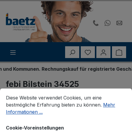
Zum Hauptinhalt springen
Du hast 0 Produk
Ware
nd Kommunen. Rechnungskauf für registrierte Geschäfts
febi Bilstein 34525
Cookie-Voreinstellungen
Diese Website verwendet Cookies, um eine bestmögliche E
Trag-/Führungsgelenk
Diese Website verwendet Cookies, um eine
bestmögliche Erfahrung bieten zu können.
Mehr
Informationen ...
Cookie-Voreinstellungen
Bildergalerie überspringen