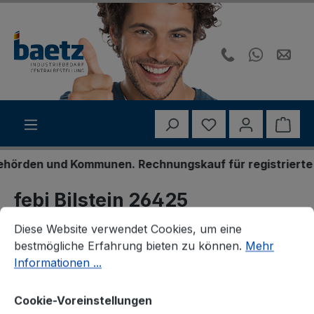
Zum Hauptinhalt springen
Du hast 0 Produk
Ware
rden und Kommunen. Rechnungskauf für registrierte Ges
febi Bilstein 26425
Cookie-Voreinstellungen
Diese Website verwendet Cookies, um eine bestmögliche E
Zylinderkopfschraube
Diese Website verwendet Cookies, um eine
bestmögliche Erfahrung bieten zu können.
Mehr
Informationen ...
Cookie-Voreinstellungen
Bildergalerie überspringen