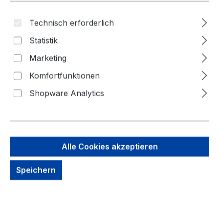
Technisch erforderlich
Statistik
Marketing
Komfortfunktionen
Shopware Analytics
2,88 €
Brutto: 3,43 €
Inhalt:
10 Stück
(0,29 € / 1 Stück)
Alle Cookies akzeptieren
Preise exkl. MwSt. zzgl. Versandkosten
Speichern
kein Lagerbestand, auf Anfrage
Zahlungsmöglichkeiten: Vorkasse, Paypal, Amazon
Pay, Rechnung für gewerbliche Kunden