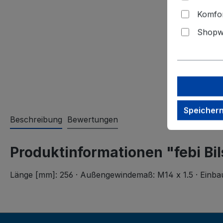
Komfor
Shopwa
Speicher
Beschreibung
Bewertungen
Produktinformationen "febi Bi
Länge [mm]: 256 · Außengewindemaß: M14 x 1.5 · Einbaup