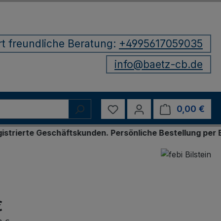
rt freundliche Beratung:
+4995617059035
info@baetz-cb.de
Du hast 0 Produkte auf d
0,00 €
Ware
 Geschäftskunden. Persönliche Bestellung per E-Mail o
€