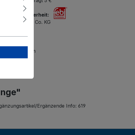
bestellwert beträgt 5 €
r Produktsicherheit:
ilstein GmbH + Co. KG
 47
petal
lsteingroup.com
ange"
rgänzungsartikel/Ergänzende Info: 619