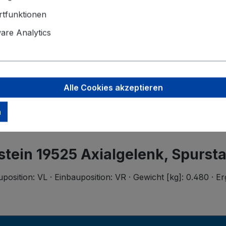
Der Mindest
tfunktionen
Angaben zu
re Analytics
Ferdinand B
Wilhelmstr.
58256 Enne
support@bi
Alle Cookies akzeptieren
n
lstein 19525 Axialgelenk, Spurst
osition: VL · Einbauposition: VR · Gewicht [kg]: 0.480 · E