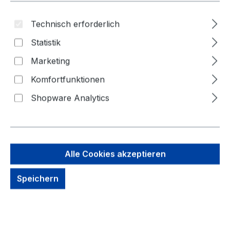
Technisch erforderlich
Statistik
Marketing
Komfortfunktionen
Shopware Analytics
13,72 €
Brutto: 16,33 €
Inhalt:
1 Stück
Alle Cookies akzeptieren
Preise exkl. MwSt. zzgl. Versandkosten
Speichern
kein Lagerbestand, auf Anfrage
Zahlungsmöglichkeiten: Vorkasse, Paypal, Amazon
Pay, Rechnung für gewerbliche Kunden