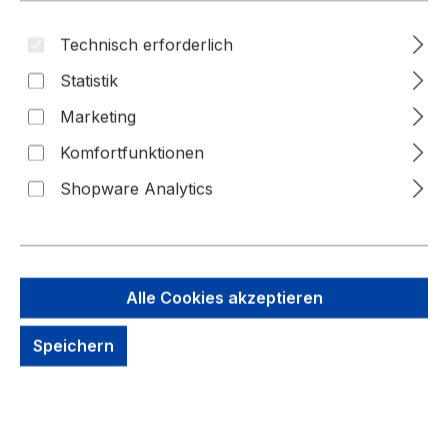
Technisch erforderlich
Statistik
Marketing
Komfortfunktionen
Shopware Analytics
169,25 €
Brutto: 201,40 €
Inhalt:
1 Stück
Alle Cookies akzeptieren
Preise exkl. MwSt. zzgl. Versandkosten
Speichern
kein Lagerbestand, auf Anfrage
Zahlungsmöglichkeiten: Vorkasse, Paypal, Amazon
Pay, Rechnung für gewerbliche Kunden