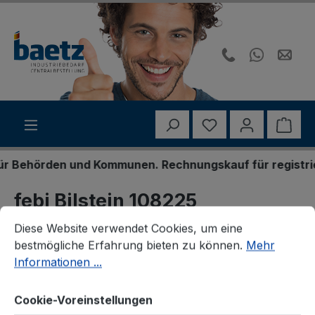
Zum Hauptinhalt springen
Du hast 0 Produk
Ware
Behörden und Kommunen. Rechnungskauf für registrierte
febi Bilstein 108225
Cookie-Voreinstellungen
Diese Website verwendet Cookies, um eine bestmögliche E
Steuerkettensatz
Diese Website verwendet Cookies, um eine
bestmögliche Erfahrung bieten zu können.
Mehr
Informationen ...
Cookie-Voreinstellungen
Bildergalerie überspringen