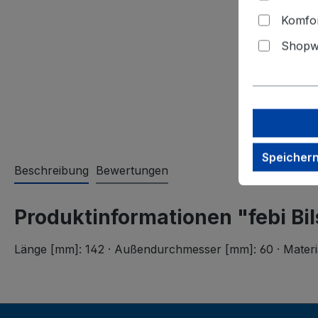
Komfor
Shopwa
Speicher
Beschreibung
Bewertungen
Produktinformationen "febi Bi
Länge [mm]: 142 · Außendurchmesser [mm]: 60 · Material: