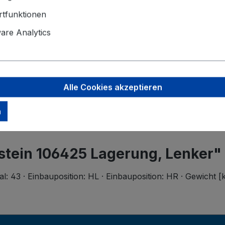
Der Mindest
tfunktionen
Angaben zu
re Analytics
Ferdinand B
Wilhelmstr.
58256 Enne
support@bi
Alle Cookies akzeptieren
n
lstein 106425 Lagerung, Lenker"
 43 · Einbauposition: HL · Einbauposition: HR · Gewicht [k