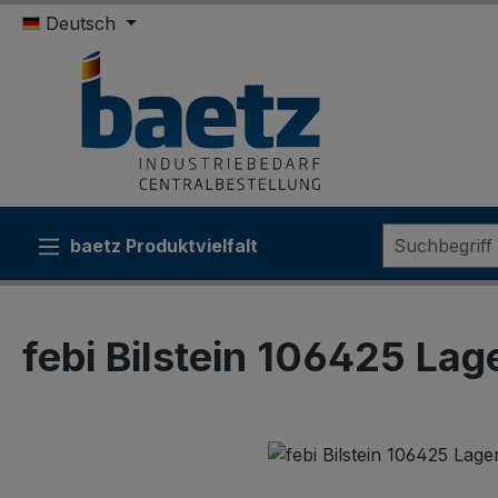
Deutsch
m Hauptinhalt springen
Zur Suche springen
Zur Hauptnavigation springen
baetz Produktvielfalt
Sonderk
febi Bilstein 106425 Lag
Bildergalerie überspringen