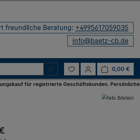
rt freundliche Beratung:
+4995617059035
info@baetz-cb.de
Du hast 0 Produkte auf d
0,00 €
Ware
ür registrierte Geschäftskunden. Persönliche Bestellu
 €