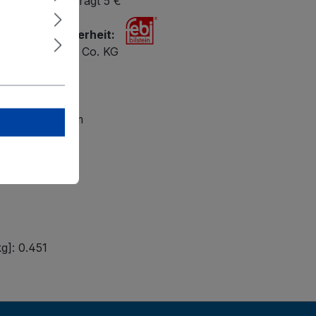
bestellwert beträgt 5 €
r Produktsicherheit:
ilstein GmbH + Co. KG
 47
petal
lsteingroup.com
g]: 0.451