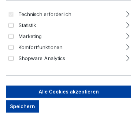
Technisch erforderlich
Statistik
Marketing
Komfortfunktionen
Shopware Analytics
17,53 €
Brutto: 20,86 €
Inhalt:
1 Stück
Alle Cookies akzeptieren
Preise exkl. MwSt. zzgl. Versandkosten
Speichern
kein Lagerbestand, auf Anfrage
Zahlungsmöglichkeiten: Vorkasse, Paypal, Amazon
Pay, Rechnung für gewerbliche Kunden