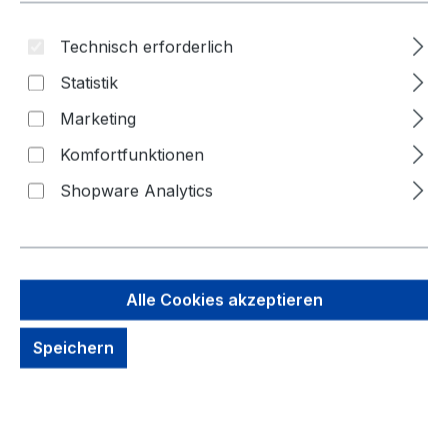
Technisch erforderlich
Statistik
Marketing
Komfortfunktionen
Shopware Analytics
18,48 €
Brutto: 21,99 €
Inhalt:
1 Stück
Alle Cookies akzeptieren
Preise exkl. MwSt. zzgl. Versandkosten
Speichern
kein Lagerbestand, auf Anfrage
Zahlungsmöglichkeiten: Vorkasse, Paypal, Amazon
Pay, Rechnung für gewerbliche Kunden