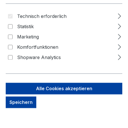
Technisch erforderlich
Statistik
Marketing
Bildergalerie überspringen
Komfortfunktionen
Shopware Analytics
Alle Cookies akzeptieren
Speichern
3,95 €
Brutto: 4,71 €
Inhalt:
1 Set