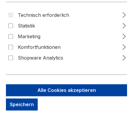
Technisch erforderlich
Statistik
Marketing
Komfortfunktionen
Shopware Analytics
79,68 €
Alle Cookies akzeptieren
Brutto: 94,82 €
Speichern
Inhalt:
1 Stück
Preise exkl. MwSt. zzgl. Versandkosten
kein Lagerbestand, auf Anfrage