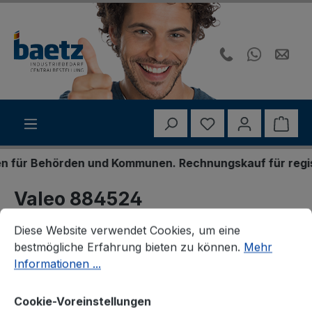
Zum Hauptinhalt springen
Du hast 0 Produk
Ware
ür Behörden und Kommunen. Rechnungskauf für registrie
Valeo 884524
Cookie-Voreinstellungen
Diese Website verwendet Cookies, um eine bestmögliche E
Innenraumgebläse
Diese Website verwendet Cookies, um eine
bestmögliche Erfahrung bieten zu können.
Mehr
Informationen ...
Cookie-Voreinstellungen
Bildergalerie überspringen