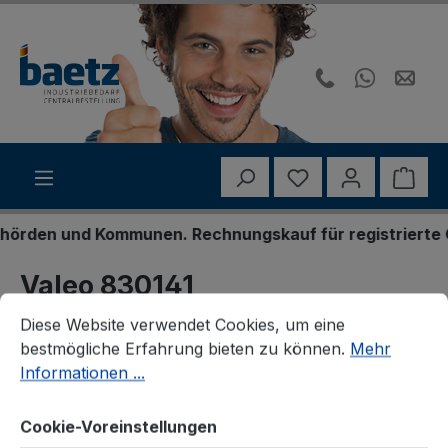
Zum Hauptinhalt springen
Du hast 0 Produk
Ware
rden und Kommunen. Rechnungskauf für registrierte Ges
Valeo 830141
Cookie-Voreinstellungen
Diese Website verwendet Cookies, um eine bestmögliche E
Zentralausrücker, Kupplung
Diese Website verwendet Cookies, um eine
bestmögliche Erfahrung bieten zu können.
Mehr
Informationen ...
Cookie-Voreinstellungen
Bildergalerie überspringen