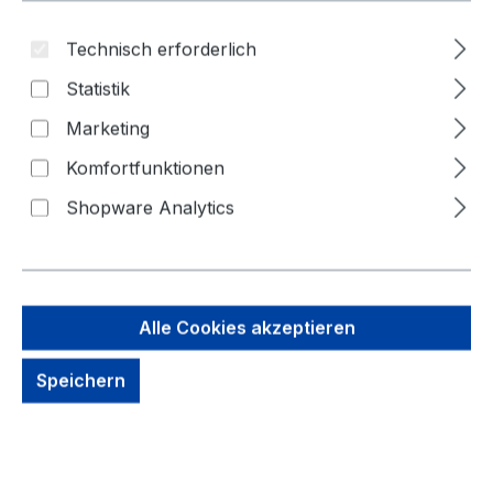
Technisch erforderlich
Statistik
Marketing
Komfortfunktionen
Shopware Analytics
Alle Cookies akzeptieren
463,39 €
Brutto: 551,43 €
Speichern
Inhalt:
1 Stück
Preise exkl. MwSt. zzgl. Versandkosten
Sofort verfügbar, Lieferzeit: 1-3 Tage