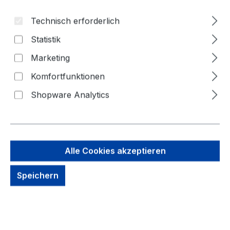
Technisch erforderlich
Statistik
Marketing
Komfortfunktionen
Shopware Analytics
220,56 €
Brutto: 262,47 €
Inhalt:
1 Stück
Preise exkl. MwSt. zzgl. Versandkosten
Alle Cookies akzeptieren
Sofort verfügbar, Lieferzeit: 1-3 Tage
Speichern
Zahlungsmöglichkeiten: Vorkasse, Paypal, Amazon
Pay, Rechnung für gewerbliche Kunden
Produkt Anzahl: Gib den gewünschten We
Jetzt Kaufen