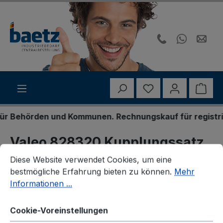
Zum Hauptinhalt springen
Du hast 0 Produk
Ware
 Behörden und Kommunen. Rechnungskauf für registriert
Valeo 828320 Kupplungssatz
Cookie-Voreinstellungen
Diese Website verwendet Cookies, um eine bestmögliche E
Diese Website verwendet Cookies, um eine
bestmögliche Erfahrung bieten zu können.
Mehr
Informationen ...
Bildergalerie überspringen
Cookie-Voreinstellungen