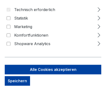
Technisch erforderlich
Statistik
Marketing
Komfortfunktionen
Shopware Analytics
214,51 €
Brutto: 255,27 €
Inhalt:
1 Stück
Preise exkl. MwSt. zzgl. Versandkosten
Alle Cookies akzeptieren
kein Lagerbestand, auf Anfrage
Speichern
Zahlungsmöglichkeiten: Vorkasse, Paypal, Amazon
Pay, Rechnung für gewerbliche Kunden
Produkt Anzahl: Gib den gewünschten We
Jetzt Kaufen