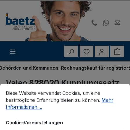
Zum Hauptinhalt springen
Du hast 0 Produk
Ware
hörden und Kommunen. Rechnungskauf für registrierte G
Valeo 828020 Kupplungssatz
Cookie-Voreinstellungen
Diese Website verwendet Cookies, um eine bestmögliche E
Diese Website verwendet Cookies, um eine
bestmögliche Erfahrung bieten zu können.
Mehr
Informationen ...
Bildergalerie überspringen
Cookie-Voreinstellungen