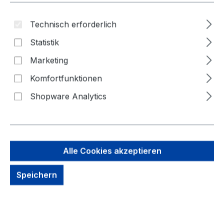
Technisch erforderlich
Statistik
Marketing
Komfortfunktionen
Shopware Analytics
25,83 €
Alle Cookies akzeptieren
Brutto: 30,74 €
Speichern
Inhalt:
1 Stück
Preise exkl. MwSt. zzgl. Versandkosten
Sofort verfügbar, Lieferzeit: 1-3 Tage