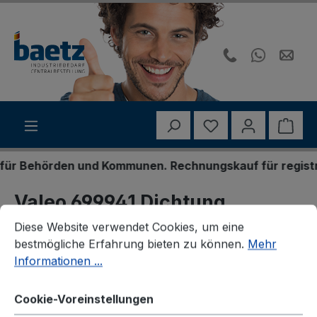
Zum Hauptinhalt springen
Du hast 0 Produk
Ware
 Behörden und Kommunen. Rechnungskauf für registriert
Valeo 699941 Dichtung,
Cookie-Voreinstellungen
Diese Website verwendet Cookies, um eine bestmögliche E
Kühlmittelrohrleitung
Diese Website verwendet Cookies, um eine
bestmögliche Erfahrung bieten zu können.
Mehr
Informationen ...
Cookie-Voreinstellungen
Bildergalerie überspringen