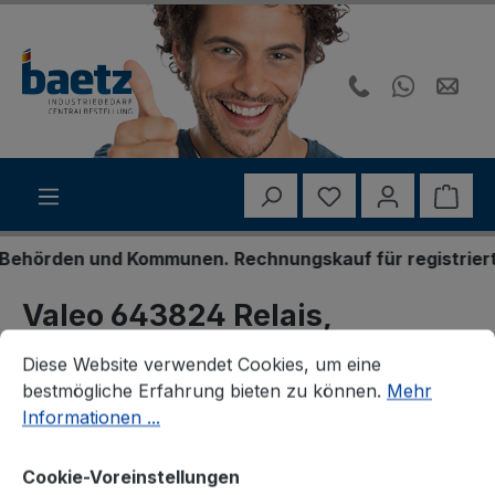
Zum Hauptinhalt springen
Du hast 0 Produk
Ware
hörden und Kommunen. Rechnungskauf für registrierte 
Valeo 643824 Relais,
Cookie-Voreinstellungen
Diese Website verwendet Cookies, um eine bestmögliche E
Arbeitsstrom
Diese Website verwendet Cookies, um eine
bestmögliche Erfahrung bieten zu können.
Mehr
Informationen ...
Cookie-Voreinstellungen
Bildergalerie überspringen