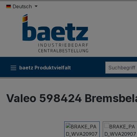
Deutsch
m Hauptinhalt springen
Zur Suche springen
Zur Hauptnavigation springen
baetz Produktvielfalt
Sonderk
Valeo 598424 Bremsbel
Bildergalerie überspringen