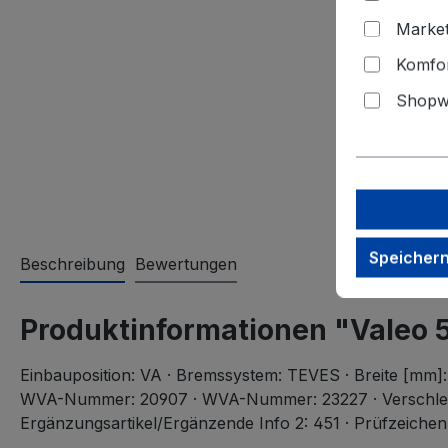
Market
Komfor
Shopwa
Speicher
Beschreibung
Bewertungen
Produktinformationen "Valeo
Einbauposition: VA · Bremssystem: TEVES · Breite [mm]: 
WVA-Nummer: 20907 · WVA-Nummer: 23227 · Verschleißwar
Ergänzungsartikel/Ergänzende Info 2: 451 · Prüfzeichen