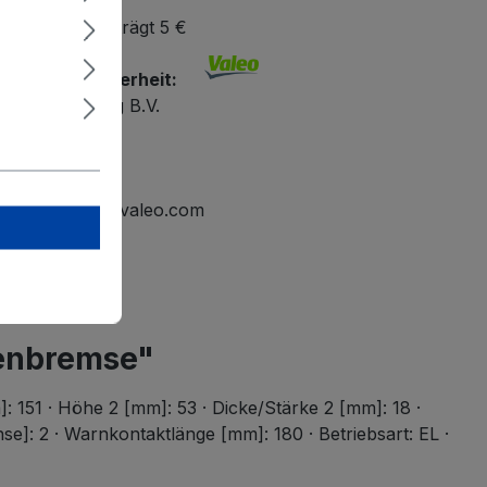
bestellwert beträgt 5 €
r Produktsicherheit:
ational Holding B.V.
elmond
tline.mailbox@valeo.com
benbremse"
: 151 · Höhe 2 [mm]: 53 · Dicke/Stärke 2 [mm]: 18 ·
: 2 · Warnkontaktlänge [mm]: 180 · Betriebsart: EL ·