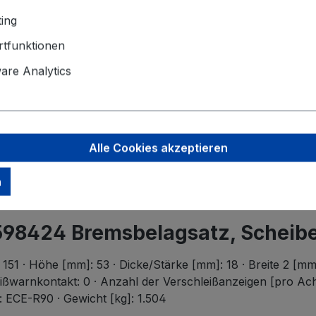
Der Mindest
ing
tfunktionen
Angaben zu
Valeo Intern
re Analytics
Postbus 4
5700 AA H
helmond-ho
Alle Cookies akzeptieren
n
 598424 Bremsbelagsatz, Schei
151 · Höhe [mm]: 53 · Dicke/Stärke [mm]: 18 · Breite 2 [mm]
nkontakt: 0 · Anzahl der Verschleißanzeigen [pro Achse]
: ECE-R90 · Gewicht [kg]: 1.504