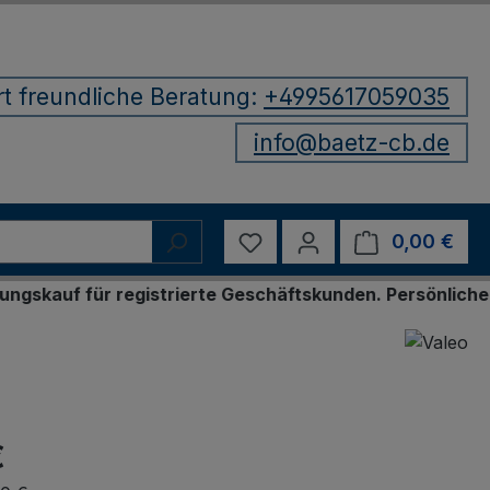
rt freundliche Beratung:
+4995617059035
info@baetz-cb.de
Du hast 0 Produkte auf d
0,00 €
Ware
ür registrierte Geschäftskunden. Persönliche Bestellu
€