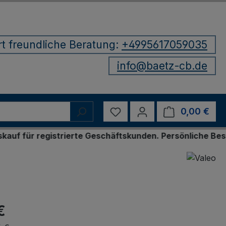
rt freundliche Beratung:
+4995617059035
info@baetz-cb.de
Du hast 0 Produkte auf d
0,00 €
Ware
registrierte Geschäftskunden. Persönliche Bestellung 
€