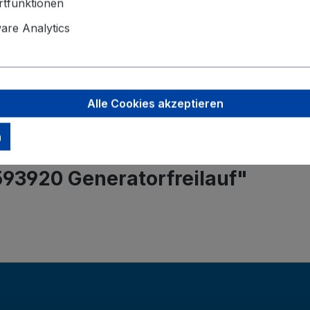
Angaben zu
tfunktionen
Valeo Intern
re Analytics
Postbus 4
5700 AA H
helmond-ho
Alle Cookies akzeptieren
n
593920 Generatorfreilauf"