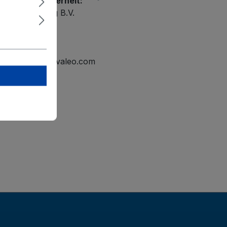
r Produktsicherheit:
ational Holding B.V.
elmond
tline.mailbox@valeo.com