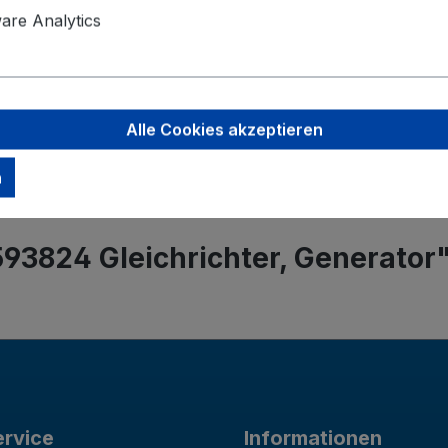
Angaben zu
re Analytics
Valeo Intern
Postbus 4
5700 AA H
helmond-ho
Alle Cookies akzeptieren
n
93824 Gleichrichter, Generator
rvice
Informationen