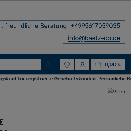
rt freundliche Beratung:
+4995617059035
info@baetz-cb.de
Du hast 0 Produkte auf d
0,00 €
Ware
r registrierte Geschäftskunden. Persönliche Bestellun
€