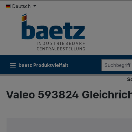
Deutsch
m Hauptinhalt springen
Zur Suche springen
Zur Hauptnavigation springen
baetz Produktvielfalt
Sonderko
Valeo 593824 Gleichrich
Bildergalerie überspringen