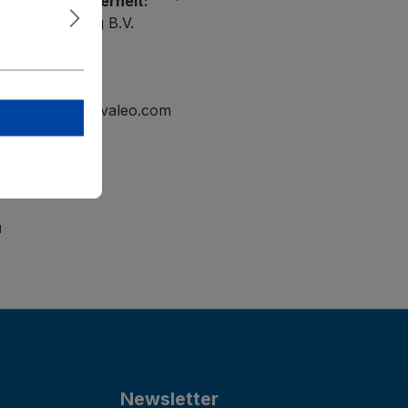
r Produktsicherheit:
ational Holding B.V.
elmond
tline.mailbox@valeo.com
"
Newsletter