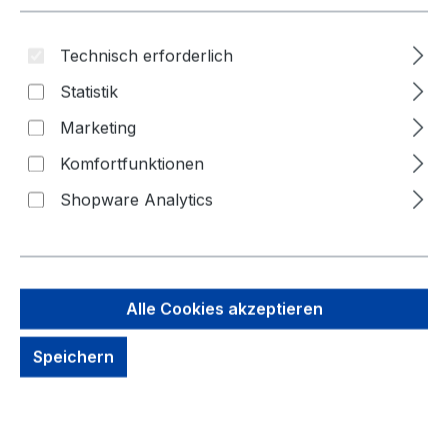
Technisch erforderlich
Statistik
Marketing
Komfortfunktionen
Shopware Analytics
61,94 €
Alle Cookies akzeptieren
Brutto: 73,71 €
Inhalt:
1 Stück
Speichern
Preise exkl. MwSt. zzgl. Versandkosten
kein Lagerbestand, auf Anfrage