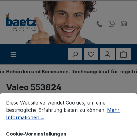
Zum Hauptinhalt springen
Du hast 0 Produk
Ware
 Behörden und Kommunen. Rechnungskauf für registriert
Valeo 553824
Cookie-Voreinstellungen
Diese Website verwendet Cookies, um eine bestmögliche E
Bremsbackensatz
Diese Website verwendet Cookies, um eine
bestmögliche Erfahrung bieten zu können.
Mehr
Informationen ...
Bildergalerie überspringen
Cookie-Voreinstellungen