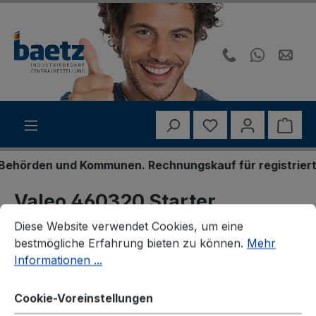
Zum Hauptinhalt springen
Du hast 0 Produk
Ware
hörden und Kommunen. Rechnungskauf für registrierte G
Valeo 460320 Starter
Cookie-Voreinstellungen
Diese Website verwendet Cookies, um eine bestmögliche E
Diese Website verwendet Cookies, um eine
bestmögliche Erfahrung bieten zu können.
Mehr
Informationen ...
Bildergalerie überspringen
Cookie-Voreinstellungen