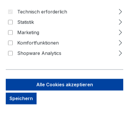
Technisch erforderlich
Statistik
Marketing
Komfortfunktionen
Shopware Analytics
194,95 €
Brutto: 231,99 €
Inhalt:
1 Stück
Preise exkl. MwSt. zzgl. Versandkosten
Alle Cookies akzeptieren
kein Lagerbestand, auf Anfrage
Speichern
Zahlungsmöglichkeiten: Vorkasse, Paypal, Amazon
Pay, Rechnung für gewerbliche Kunden
Produkt Anzahl: Gib den gewünschten We
Jetzt Kaufen