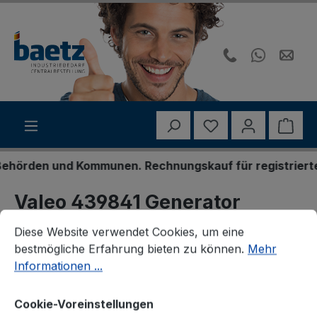
Zum Hauptinhalt springen
Du hast 0 Produk
Ware
örden und Kommunen. Rechnungskauf für registrierte Ge
Valeo 439841 Generator
Cookie-Voreinstellungen
Diese Website verwendet Cookies, um eine bestmögliche E
Diese Website verwendet Cookies, um eine
bestmögliche Erfahrung bieten zu können.
Mehr
Informationen ...
Bildergalerie überspringen
Cookie-Voreinstellungen