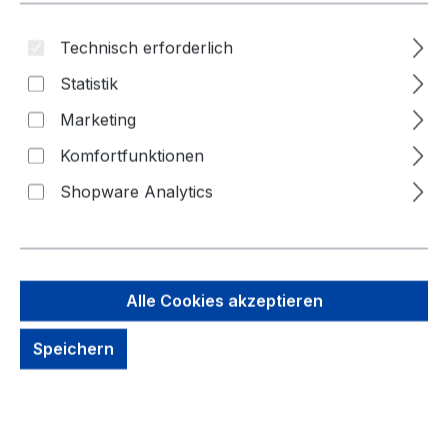
Technisch erforderlich
Statistik
Marketing
Komfortfunktionen
Shopware Analytics
323,59 €
Brutto: 385,07 €
Alle Cookies akzeptieren
Inhalt:
1 Stück
Preise exkl. MwSt. zzgl. Versandkosten
Speichern
kein Lagerbestand, auf Anfrage
Zahlungsmöglichkeiten: Vorkasse, Paypal, Amazon