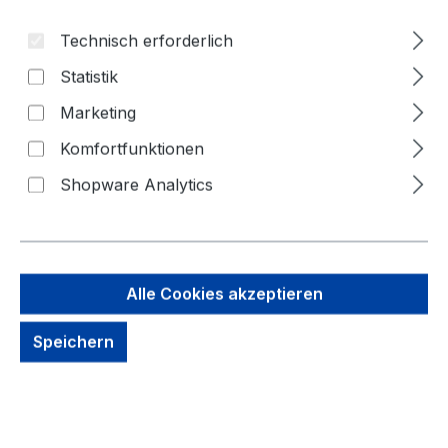
Technisch erforderlich
Statistik
Marketing
Komfortfunktionen
Shopware Analytics
222,37 €
Brutto: 264,62 €
Inhalt:
1 Stück
Preise exkl. MwSt. zzgl. Versandkosten
Alle Cookies akzeptieren
kein Lagerbestand, auf Anfrage
Speichern
Zahlungsmöglichkeiten: Vorkasse, Paypal, Amazon
Pay, Rechnung für gewerbliche Kunden
Produkt Anzahl: Gib den gewünschten We
Jetzt Kaufen