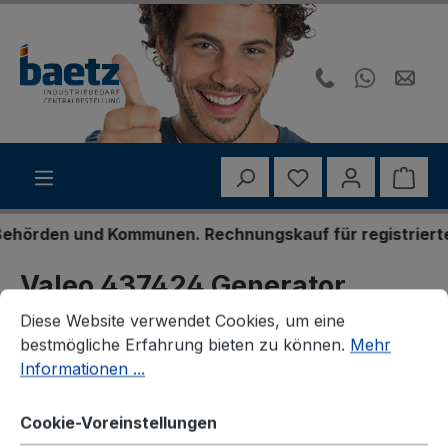
Zum Hauptinhalt springen
Du hast 0 Produk
Ware
örden und Kommunen. Rechnungskauf für registrierte Ge
Valeo 437424 Generator
Cookie-Voreinstellungen
Diese Website verwendet Cookies, um eine bestmögliche E
Diese Website verwendet Cookies, um eine
bestmögliche Erfahrung bieten zu können.
Mehr
Informationen ...
Bildergalerie überspringen
Cookie-Voreinstellungen