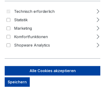
Technisch erforderlich
Statistik
Marketing
Komfortfunktionen
Shopware Analytics
35,28 €
Alle Cookies akzeptieren
Brutto: 41,98 €
Speichern
Inhalt:
1 Stück
Preise exkl. MwSt. zzgl. Versandkosten
kein Lagerbestand, auf Anfrage