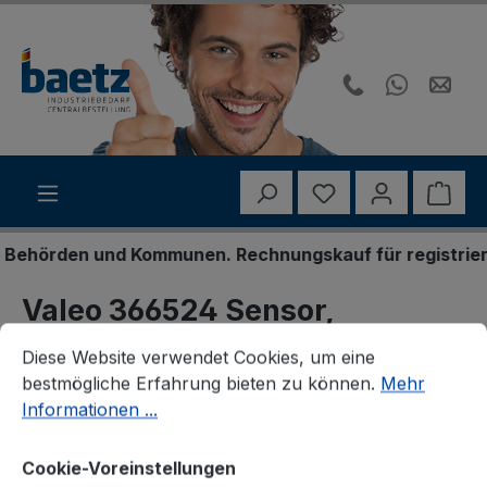
Zum Hauptinhalt springen
Du hast 0 Produk
Ware
hörden und Kommunen. Rechnungskauf für registrierte 
Valeo 366524 Sensor,
Cookie-Voreinstellungen
Diese Website verwendet Cookies, um eine bestmögliche E
Nockenwellenposition
Diese Website verwendet Cookies, um eine
bestmögliche Erfahrung bieten zu können.
Mehr
Informationen ...
Cookie-Voreinstellungen
Bildergalerie überspringen